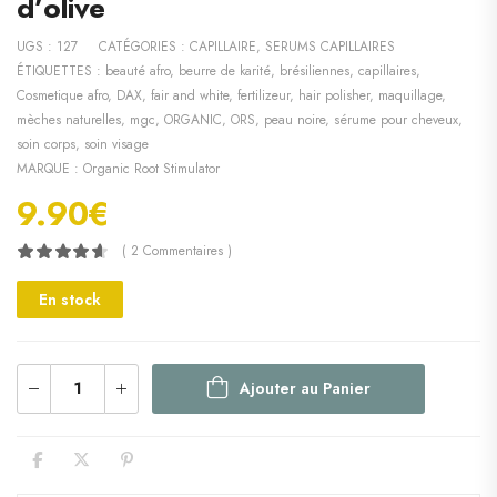
d’olive
UGS :
127
CATÉGORIES :
CAPILLAIRE
,
SERUMS CAPILLAIRES
ÉTIQUETTES :
beauté afro
,
beurre de karité
,
brésiliennes
,
capillaires
,
Cosmetique afro
,
DAX
,
fair and white
,
fertilizeur
,
hair polisher
,
maquillage
,
mèches naturelles
,
mgc
,
ORGANIC
,
ORS
,
peau noire
,
sérume pour cheveux
,
soin corps
,
soin visage
MARQUE :
Organic Root Stimulator
9.90
€
( 2 Commentaires )
En stock
Ajouter au Panier