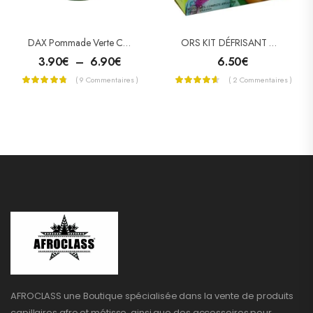
DAX Pommade Verte Cheveux Secs (Vegetable Oils)
ORS KIT DÉFRISANT OLIVE OIL GIRLS
3.90
€
–
6.90
€
6.50
€
( 9 Commentaires )
( 2 Commentaires )
AFROCLASS une Boutique spécialisée dans la vente de produits
capillaires afro et métisse, ainsi que des accessoires pour