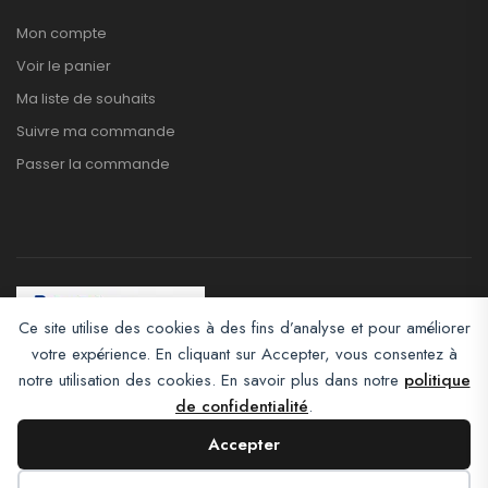
Mon compte
Voir le panier
Ma liste de souhaits
Suivre ma commande
Passer la commande
Ce site utilise des cookies à des fins d’analyse et pour améliorer
votre expérience. En cliquant sur Accepter, vous consentez à
Afroclass eCommerce © 2026. All Rights Reserved
notre utilisation des cookies. En savoir plus dans notre
politique
de confidentialité
.
Accepter