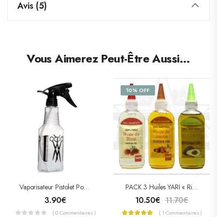
Avis (5)
Vous Aimerez Peut-Être Aussi…
10% OFF
Vaporisateur Pistolet Pour Coiffure En Plastique 500ml
PACK 3 Huiles YARI « Ricin – Jojoba – Avocat »
3.90
€
10.50
€
11.70
€
( 0 Commentaires )
( 1 Commentaires )