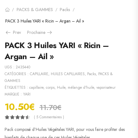
PACKS & GAMMES
Packs
/
/
/
PACK 3 Huiles YARI « Ricin – Argan – Ail »
Prev
Prochaine
PACK 3 Huiles YARI « Ricin –
Argan – Ail »
UGS :
2435440
CATÉGORIES :
CAPILLAIRE
,
HUILES CAPILLAIRES
,
Packs
,
PACKS &
GAMMES
ÉTIQUETTES :
capillaire
,
corps
,
Huile
,
mélange d'huile
,
vaporisateur
MARQUE :
YARI
10.50
€
11.70
€
( 5 Commentaires )
Pack composé d’Huiles Végétales YARI, pour vous faire profiter des
bienfaits de chaque une de ces Huiles Végétales.