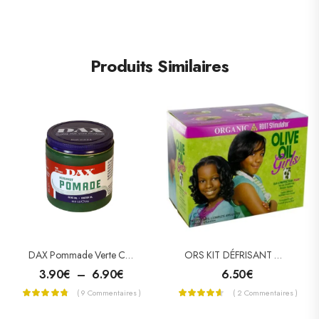
Produits Similaires
DAX Pommade Verte Cheveux Secs (Vegetable Oils)
ORS KIT DÉFRISANT OLIVE OIL GIRLS
3.90
€
–
6.90
€
6.50
€
( 9 Commentaires )
( 2 Commentaires )