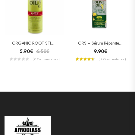
ORGANIC ROOT STIMULATOR OLIVE OIL NOURISHING SHEEN SPRAY
ORS – Sérum Réparateur À L’huile D’olive
5.90
€
6.50
€
9.90
€
( 0 Commentaires )
( 2 Commentaires )