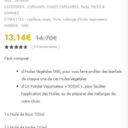
UGS :
2474864
CATÉGORIES :
CAPILLAIRE
,
HUILES CAPILLAIRES
,
Packs
,
PACKS &
GAMMES
ÉTIQUETTES :
capillaire
,
corps
,
Huile
,
mélange d'huile
,
vaporisateur
MARQUE :
YARI
13.14
€
14.70
€
( 5 Commentaires )
Pack composé :
d’Huiles Végétales YARI, pour vous faire profiter des bienfaits
de chaque une de ces Huiles Végétales.
d’Un Pistolet Vaporisateur « 500ml », pour faciliter
l’application des Huiles, ou de préparer des mélanges de
votre choix.
1 x Huile de Ricin 110ml
1 x Huile de Jojoba 110ml