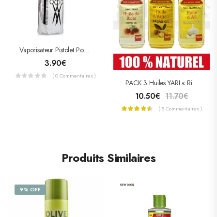
Vaporisateur Pistolet Pour Coiffure En Plastique 500ml
3.90
€
( 0 Commentaires )
PACK 3 Huiles YARI « Ricin – Argan – Ail »
10.50
€
11.70
€
( 5 Commentaires )
Produits Similaires
9% OFF