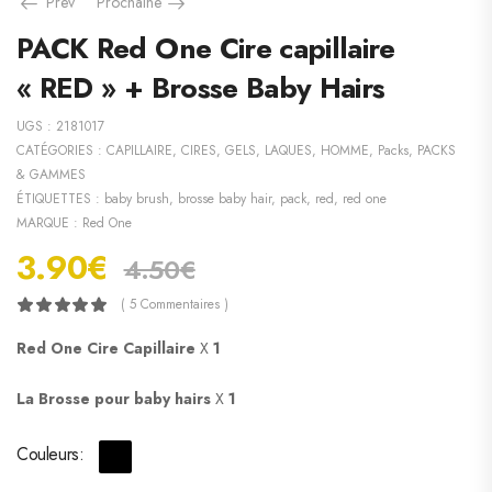
Prev
Prochaine
PACK Red One Cire capillaire
« RED » + Brosse Baby Hairs
UGS :
2181017
CATÉGORIES :
CAPILLAIRE
,
CIRES, GELS, LAQUES
,
HOMME
,
Packs
,
PACKS
& GAMMES
ÉTIQUETTES :
baby brush
,
brosse baby hair
,
pack
,
red
,
red one
MARQUE :
Red One
3.90
€
4.50
€
( 5 Commentaires )
Red One Cire Capillaire
X
1
La Brosse pour baby hairs
X
1
Couleurs