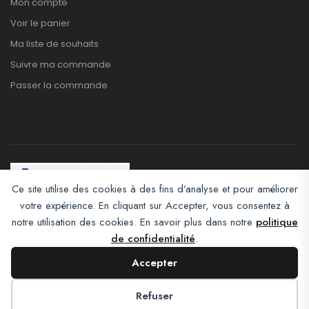
Mon compte
Voir le panier
Ma liste de souhaits
Suivre ma commande
Passer la commande
Ce site utilise des cookies à des fins d’analyse et pour améliorer
votre expérience. En cliquant sur Accepter, vous consentez à
Afroclass eCommerce © 2026. All Rights Reserved
notre utilisation des cookies. En savoir plus dans notre
politique
de confidentialité
.
Accepter
Refuser