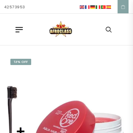
 42 57 39 53
13% OFF