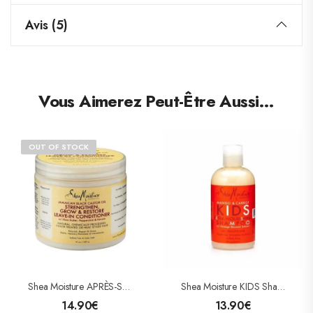
Avis (5)
Vous Aimerez Peut-Être Aussi…
OUT OF STOCK
Shea Moisture APRÈS-SHAMPOOING RICIN BLACK CASTOR OIL (LEAVE-IN CONDITIONER)
Shea Moisture KIDS Shampooing Nourrissant (Extra-Nourishing Shampoo)
14.90
€
13.90
€