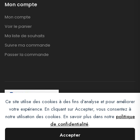
Mon compte
Mon compte
Voir le panier
Ma liste de souhaits
Suivre ma commande
Passer la commande
Ce site utilise des cookies à des fins d’analyse et pour améliorer
votre expérience. En cliquant sur Accepter, vous consentez à
Afroclass eCommerce © 2026. All Rights Reserved
notre utilisation des cookies. En savoir plus dans notre
politique
de confidentialité
.
Accepter