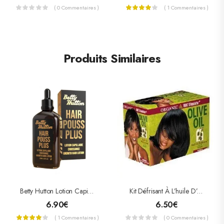
( 0 Commentaires )
( 1 Commentaires )
Produits Similaires
Betty Hutton Lotion Capillaire Hair Pouss Plus 100ml
Kit Défrisant À L’huile D’olive, ORGANIC ROOT STIMULATOR
6.90
€
6.50
€
( 1 Commentaires )
( 0 Commentaires )