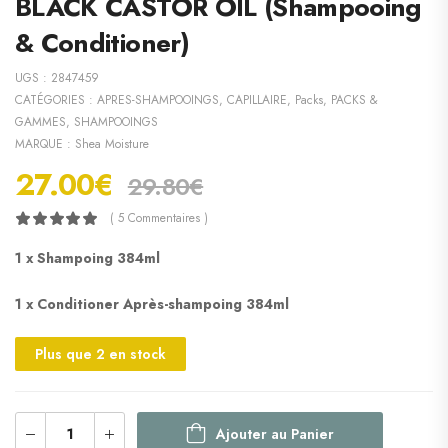
BLACK CASTOR OIL (Shampooing
& Conditioner)
UGS :
2847459
CATÉGORIES :
APRES-SHAMPOOINGS
,
CAPILLAIRE
,
Packs
,
PACKS &
GAMMES
,
SHAMPOOINGS
MARQUE :
Shea Moisture
27.00
€
29.80
€
( 5 Commentaires )
1 x Shampoing 384ml
1 x Conditioner Après-shampoing 384ml
Plus que 2 en stock
Ajouter au Panier