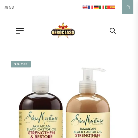
7 39 53
9% OFF