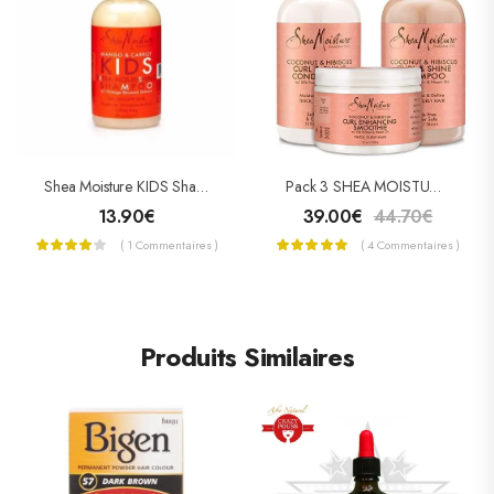
Shea Moisture KIDS Shampooing Nourrissant (Extra-Nourishing Shampoo)
Pack 3 SHEA MOISTURE COCONUT & HIBISCUS (Shampoing – Conditioner – Curl Enhancing Smoothie)
13.90
€
39.00
€
44.70
€
( 1 Commentaires )
( 4 Commentaires )
Produits Similaires