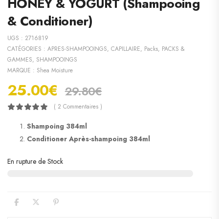
HONEY & YOGURT (Shampooing
& Conditioner)
UGS :
2716819
CATÉGORIES :
APRES-SHAMPOOINGS
,
CAPILLAIRE
,
Packs
,
PACKS &
GAMMES
,
SHAMPOOINGS
MARQUE :
Shea Moisture
25.00
€
29.80
€
( 2 Commentaires )
Shampoing 384ml
Conditioner Après-shampoing 384ml
En rupture de Stock