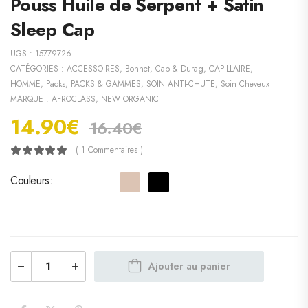
Pouss Huile de Serpent + Satin
Sleep Cap
UGS :
15779726
CATÉGORIES :
ACCESSOIRES
,
Bonnet, Cap & Durag
,
CAPILLAIRE
,
HOMME
,
Packs
,
PACKS & GAMMES
,
SOIN ANTI-CHUTE
,
Soin Cheveux
MARQUE :
AFROCLASS
,
NEW ORGANIC
14.90
€
16.40
€
( 1 Commentaires )
Couleurs
Ajouter au panier