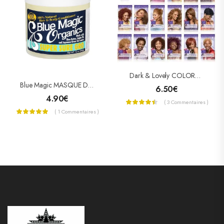
Dark & Lovely COLORATION PERMANENTE « NUTRITIVE INTENSE »
Blue Magic MASQUE DE CROISSANCE SUPER SURE GRO
6.50
€
4.90
€
( 3 Commentaires )
( 1 Commentaires )