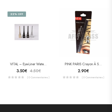
22% OFF
VITAL – Eye-Liner Waterproof
PINK PARIS Crayon À Sourcils 2 En 1 Super Thick
3.50
€
4.50
€
2.90
€
( 0 Commentaires )
( 0 Commentaires )