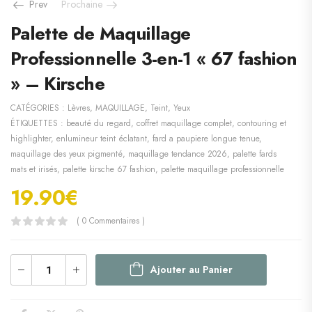
Prev
Prochaine
Palette de Maquillage
Professionnelle 3-en-1 « 67 fashion
» – Kirsche
CATÉGORIES :
Lèvres
,
MAQUILLAGE
,
Teint
,
Yeux
ÉTIQUETTES :
beauté du regard
,
coffret maquillage complet
,
contouring et
highlighter
,
enlumineur teint éclatant
,
fard a paupiere longue tenue
,
maquillage des yeux pigmenté
,
maquillage tendance 2026
,
palette fards
mats et irisés
,
palette kirsche 67 fashion
,
palette maquillage professionnelle
19.90
€
( 0 Commentaires )
Ajouter au Panier