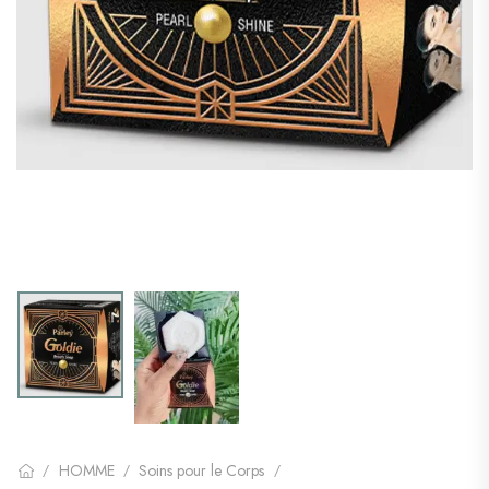
HOMME
Soins pour le Corps
/
/
/