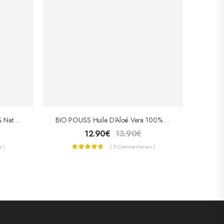
BIO POUSS Huile D’Argan 100% Naturel 100ml
BIO POUSS Huile D’Aloé Vera 100% Naturel 100ml
12.90
€
13.90
€
 )
( 5 Commentaires )