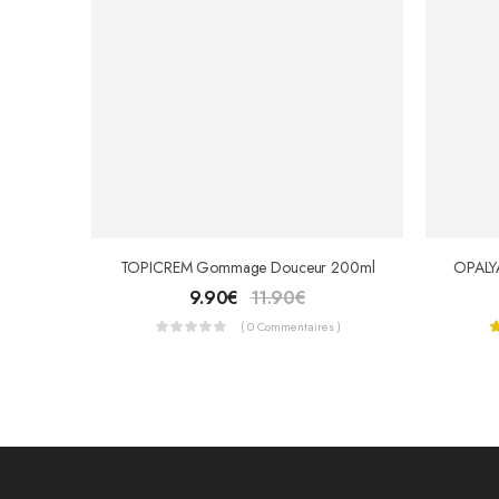
TOPICREM Gommage Douceur 200ml
9.90
€
11.90
€
( 0 Commentaires )