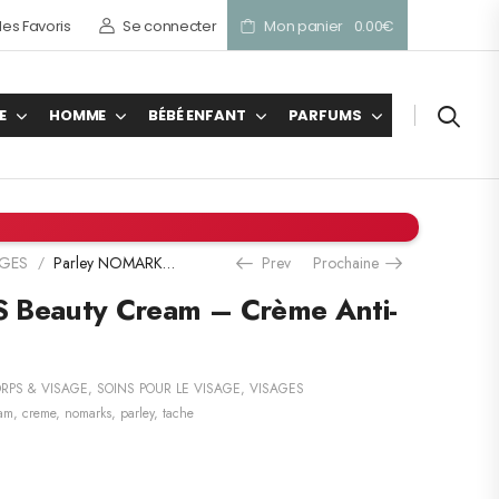
es Favoris
Se connecter
Mon panier
0.00
€
E
HOMME
BÉBÉ ENFANT
PARFUMS
AGES
Parley NOMARKS Beauty Cream – Crème Anti-taches
Prev
Prochaine
/
 Beauty Cream – Crème Anti-
RPS & VISAGE
,
SOINS POUR LE VISAGE
,
VISAGES
am
,
creme
,
nomarks
,
parley
,
tache