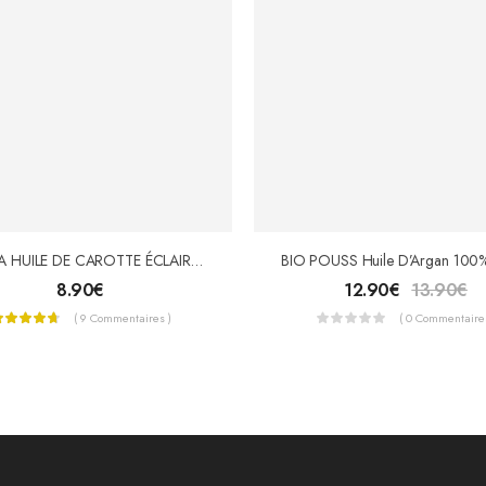
OPALYA HUILE DE CAROTTE ÉCLAIRCISSANTE 100ml
8.90
€
12.90
€
13.90
€
( 9 Commentaires )
( 0 Commentaires