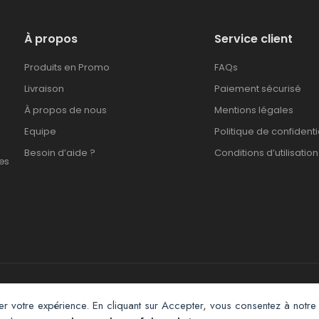
À propos
Service client
Produits en Promo
FAQs
Livraison
Paiement sécurisé
À propos de nous
Mentions légales
Equipe
Politique de confidenti
Besoin d’aide ?
Conditions d’utilisation
es
Afroclass eCommerce © 2026. All Rights Reserved
er votre expérience. En cliquant sur Accepter, vous consentez à notre 