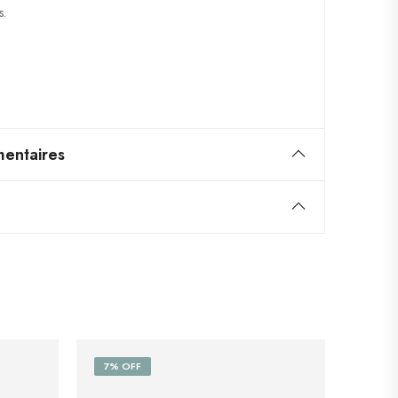
s.
entaires
7% OFF