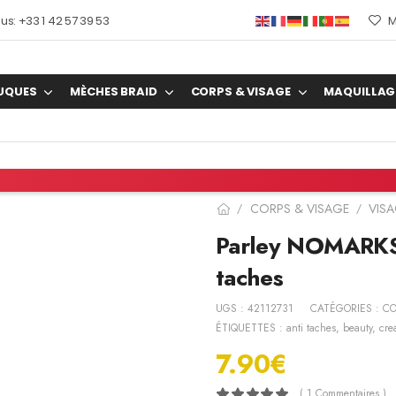
s: +33 1 42 57 39 53
M
UQUES
MÈCHES BRAID
CORPS & VISAGE
MAQUILLAG
CORPS & VISAGE
VIS
/
/
Parley NOMARKS
taches
UGS :
42112731
CATÉGORIES :
CO
ÉTIQUETTES :
anti taches
,
beauty
,
cre
7.90
€
( 1 Commentaires )