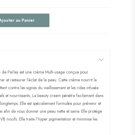
Ajouter au Panier
de Parley est une crème Multi-usage conçue pour
rer et restaurer l’éclat de la peau. Cette crème nourrit la
tant contre les signes du vieillissement et les rides infusée
rels et nourrissants, La beauty cream pénètre facilement dans
 longtemps. Elle est spécialement formulée pour prévenir et
tes afin de vous donner une peau nette et saine. Elle protège
 nocifs. Elle traite l’hyper pigmentation et minimise les