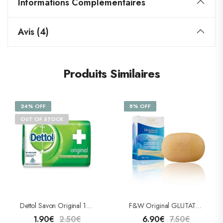
Informations Complémentaires
Avis (4)
Produits Similaires
24% OFF
8% OFF
OUT OF STOCK
Dettol Savon Original 100g
F&W Original GLUTATHION Savon Exfoliant Extra
1.90
€
2.50
€
6.90
€
7.50
€