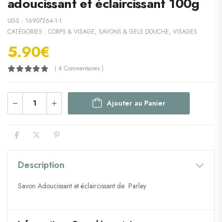
adoucissant et éclaircissant 100g
UGS :
16907264-1-1
CATÉGORIES :
CORPS & VISAGE
,
SAVONS & GELS DOUCHE
,
VISAGES
5.90
€
( 4 Commentaires )
Ajouter au Panier
Description
Savon Adoucissant et éclaircissant de Parley