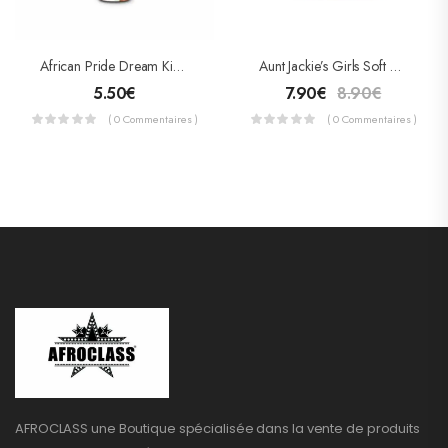
African Pride Dream Kids Après Shampooing Démêlant Et Hydratant
Aunt Jackie’s Girls Soft And Sassy (après-Shampoing Super Adoucissant) 426g
5.50
€
7.90
€
8.90
€
( 0 Commentaires )
( 0 Commentaires )
AFROCLASS une Boutique spécialisée dans la vente de produits