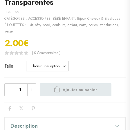
Transparentes
UGS :
651
CATÉGORIES :
ACCESSOIRES
,
BÉBÉ ENFANT
,
Bijoux Cheveux & Elastiques
ÉTIQUETTES :
- kit
,
afro
,
bead
,
couleurs
,
enfant
,
natte
,
perles
,
translucides
,
tresse
2.00
€
( 0 Commentaires )
Taille
Ajouter au panier
Description