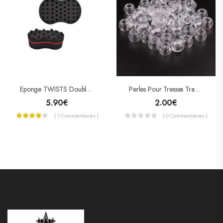
Eponge TWISTS Double Face (grand Format)
Perles Pour Tresses Translucides Transparentes
5.90
€
2.00
€
( 1 Commentaires )
( 0 Commentaires )