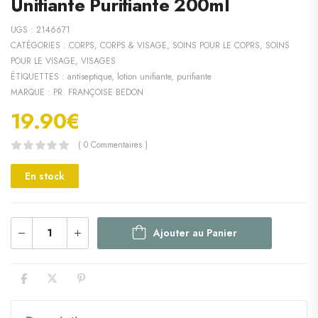
Unifiante Purifiante 200ml
UGS :
2146671
CATÉGORIES :
CORPS
,
CORPS & VISAGE
,
SOINS POUR LE COPRS
,
SOINS
POUR LE VISAGE
,
VISAGES
ÉTIQUETTES :
antiseptique
,
lotion unifiante
,
purifiante
MARQUE :
PR. FRANÇOISE BEDON
19.90
€
( 0 Commentaires )
En stock
Ajouter au Panier