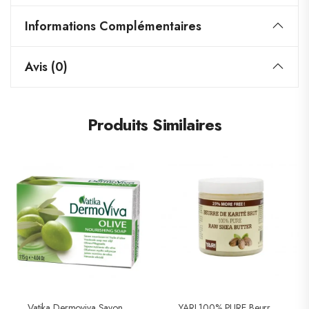
Informations Complémentaires
Avis (0)
Produits Similaires
Vatika Dermoviva Savon A L’huile De Olive 115g
YARI 100% PURE Beurre De Karité Brut (raw Shea Butter) « Pot »