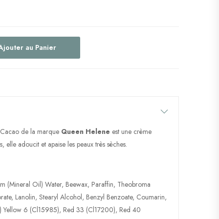
Ajouter au Panier
e Cacao de la marque
Queen Helene
est une crème
, elle adoucit et apaise les peaux très sèches.
dum (Mineral Oil) Water, Beewax, Paraffin, Theobroma
ate, Lanolin, Stearyl Alcohol, Benzyl Benzoate, Coumarin,
) Yellow 6 (Cl15985), Red 33 (Cl17200), Red 40