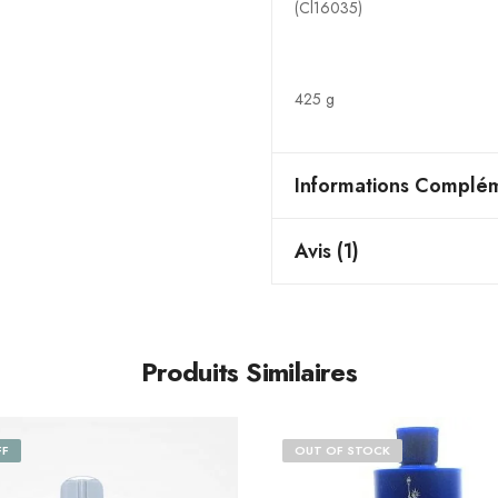
(Cl16035)
425 g
Informations Complém
Avis (1)
Produits Similaires
FF
OUT OF STOCK