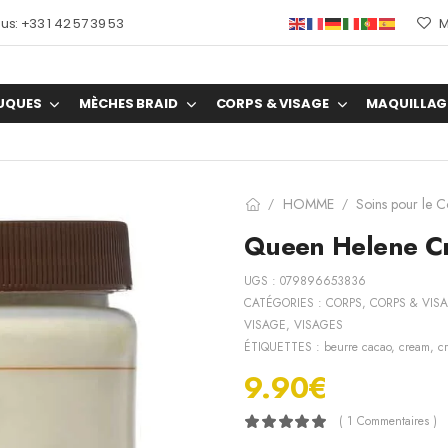
s: +33 1 42 57 39 53
M
UQUES
MÈCHES BRAID
CORPS & VISAGE
MAQUILLAG
HOMME
Soins pour le C
/
/
Queen Helene Cr
UGS :
079896653836
CATÉGORIES :
CORPS
,
CORPS & VIS
VISAGE
,
VISAGES
ÉTIQUETTES :
beurre cacao
,
cream
,
c
9.90
€
( 1 Commentaires )