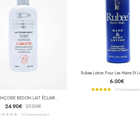
6.00
€
( 5 Commentaires
Pr. FRANÇOISE BEDON LAIT ÉCLAIRCISSANT « CAROTTE » 500ml
24.90
€
27.00
€
( 0 Commentaires )