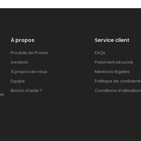
À propos
Service client
Produits en Promo
FAQs
Livraison
Paiement sécurisé
À propos de nous
Mentions légales
Equipe
Politique de confidenti
Besoin d’aide ?
Conditions d’utilisation
es