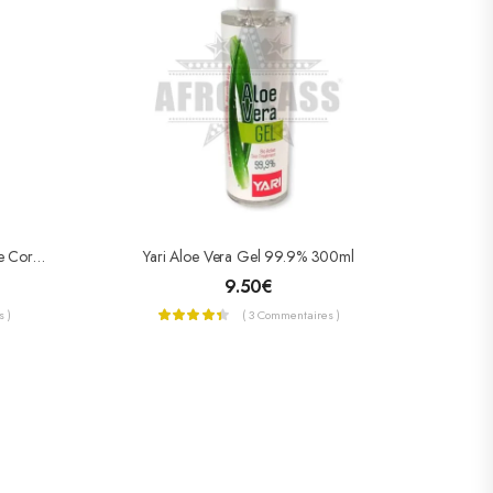
Rubee Lotion Pour Les Mains Et Le Corps
Yari Aloe Vera Gel 99.9% 300ml
9.50
€
 )
( 3 Commentaires )