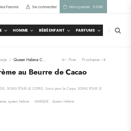
es Favoris
Se connecter
Mon panier
0.00
€
E
HOMME
BÉBÉ ENFANT
PARFUMS
orps
Queen Helene Crème au Beurre de Cacao
Prev
Prochaine
/
ème au Beurre de Cacao
AGE
,
SOINS POUR LE COPRS
,
Soins pour le Corps
,
SOINS POUR LE
reme
,
queen helene
MARQUE :
Queen Helene