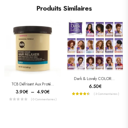
Produits Similaires
Dark & Lovely COLORATION PERMANENTE « NUTRITIVE INTENSE »
TCB Défrisant Aux Protéines Et ADN
6.50
€
3.90
€
–
4.90
€
( 3 Commentaires )
( 0 Commentaires )