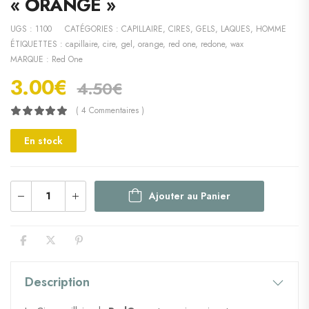
« ORANGE »
UGS :
1100
CATÉGORIES :
CAPILLAIRE
,
CIRES, GELS, LAQUES
,
HOMME
ÉTIQUETTES :
capillaire
,
cire
,
gel
,
orange
,
red one
,
redone
,
wax
MARQUE :
Red One
3.00
€
4.50
€
( 4 Commentaires )
En stock
Ajouter au Panier
Description