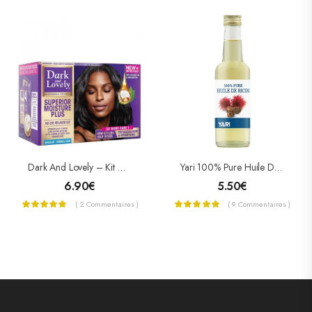
Dark And Lovely – Kit Défrisant Sans Soude Soin Démêlant Intense Plus Au Beurre De Karité
Yari 100% Pure Huile De Ricin (Castor Oil) 250 ML
6.90
€
5.50
€
( 2 Commentaires )
( 9 Commentaires )