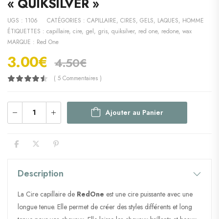
« QUIKSILVER »
UGS :
1106
CATÉGORIES :
CAPILLAIRE
,
CIRES, GELS, LAQUES
,
HOMME
ÉTIQUETTES :
capillaire
,
cire
,
gel
,
gris
,
quiksilver
,
red one
,
redone
,
wax
MARQUE :
Red One
3.00
€
4.50
€
( 5 Commentaires )
Ajouter au Panier
Description
La Cire capillaire de
RedOne
est une cire puissante avec une
longue tenue. Elle permet de créer des styles différents et long