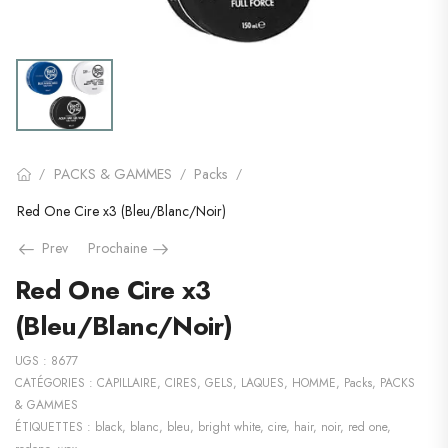
PACKS & GAMMES
Packs
/
/
/
Red One Cire x3 (Bleu/Blanc/Noir)
Prev
Prochaine
Red One Cire x3
(Bleu/Blanc/Noir)
UGS :
8677
CATÉGORIES :
CAPILLAIRE
,
CIRES, GELS, LAQUES
,
HOMME
,
Packs
,
PACKS
& GAMMES
ÉTIQUETTES :
black
,
blanc
,
bleu
,
bright white
,
cire
,
hair
,
noir
,
red one
,