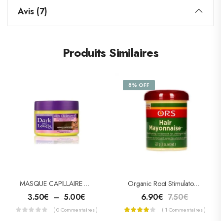
Avis (7)
Produits Similaires
8% OFF
MASQUE CAPILLAIRE ULTRA CHOLESTEROL
Organic Root Stimulator Traitement Hair Mayonnaise 227g
3.50
€
–
5.00
€
6.90
€
7.50
€
( 0 Commentaires )
( 1 Commentaires )