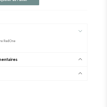
aire RedOne
entaires