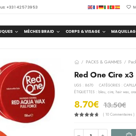
s: +33 1 42 57 39 53
M
UQUES
MÈCHES BRAID
CORPS & VISAGE
MAQUILLAG
PACKS & GAMMES
Pac
/
/
Red One Cire x3
UGS :
8670
CATÉGORIES :
CAPILL
ÉTIQUETTES :
bleu
,
cire
,
hair wax
,
or
8.70
€
13.50
€
( 10 Commentaires )