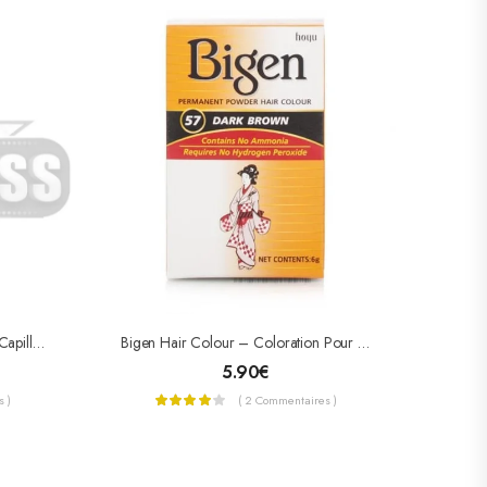
Crazy Pouss Afro Naturel Lotion Capillaire
Bigen Hair Colour – Coloration Pour Cheveux
5.90
€
 )
( 2 Commentaires )