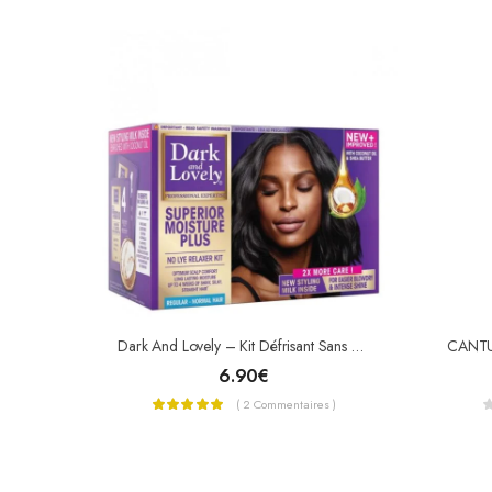
Dark And Lovely – Kit Défrisant Sans Soude Soin Démêlant Intense Plus Au Beurre De Karité
6.90
€
( 2 Commentaires )