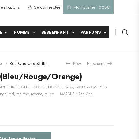
es Favoris
Se connecter
Mon panier
0.00
€
E
HOMME
BÉBÉ ENFANT
PARFUMS
ks
Red One Cire x3 (Bleu/Rouge/Orange)
Prev
Prochaine
/
 (Bleu/Rouge/Orange)
AIRE
,
CIRES, GELS, LAQUES
,
HOMME
,
Packs
,
PACKS & GAMMES
ange
,
red
,
red one
,
redone
,
rouge
MARQUE :
Red One
Ajouter au Panier