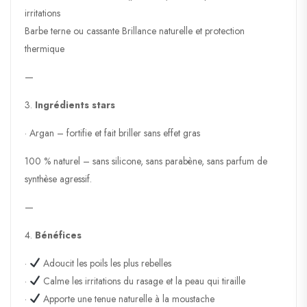
irritations
Barbe terne ou cassante Brillance naturelle et protection
thermique
—
3.
Ingrédients stars
· Argan – fortifie et fait briller sans effet gras
100 % naturel – sans silicone, sans parabène, sans parfum de
synthèse agressif.
—
4.
Bénéfices
·
Adoucit les poils les plus rebelles
·
Calme les irritations du rasage et la peau qui tiraille
·
Apporte une tenue naturelle à la moustache