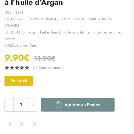
à l’huile d’Argan
UGS :
8561
CATÉGORIES :
CORPS & VISAGE
,
HOMME
,
SOINS BARBE & RASAGE
,
VISAGES
ÉTIQUETTES :
argan
,
barbe
,
beard
,
Huile
,
moustache
,
mustache
,
red one
,
redone
MARQUE :
Red One
9.90
€
11.90
€
( 6 Commentaires )
En stock
Ajouter au Panier