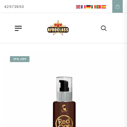
 42 57 39 53
17% OFF