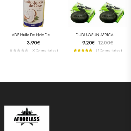
ADF Huile De Noix De Coco Raffinée 105ml
DUDU-OSUN AFRICAN BLACK SOAP – SAVON NOIR PACK 4
3.90
€
9.20
€
12.00
€
( 0 Commentaires )
( 1 Commentaires )