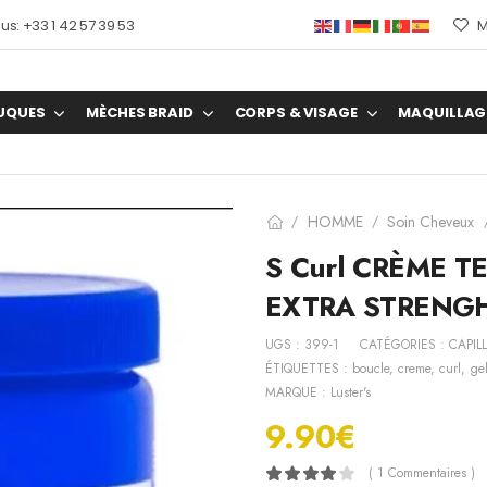
s: +33 1 42 57 39 53
M
UQUES
MÈCHES BRAID
CORPS & VISAGE
MAQUILLAG
HOMME
Soin Cheveux
/
/
S Curl CRÈME T
EXTRA STRENG
UGS :
399-1
CATÉGORIES :
CAPIL
ÉTIQUETTES :
boucle
,
creme
,
curl
,
ge
MARQUE :
Luster's
9.90
€
( 1 Commentaires )