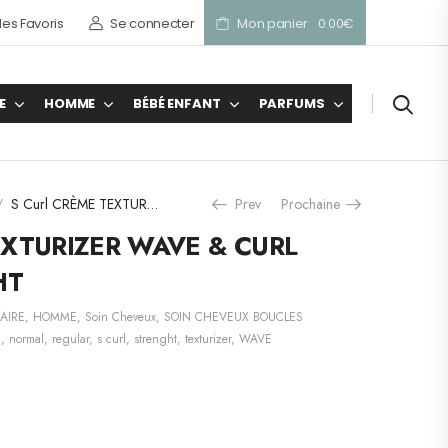
es Favoris
Se connecter
Mon panier
0.00
€
E
HOMME
BÉBÉ ENFANT
PARFUMS
S Curl CRÈME TEXTURIZER WAVE & CURL EXTRA STRENGHT
Prev
Prochaine
/
EXTURIZER WAVE & CURL
HT
LAIRE
,
HOMME
,
Soin Cheveux
,
SOIN CHEVEUX BOUCLES
l
,
normal
,
regular
,
s curl
,
strenght
,
texturizer
,
WAVE