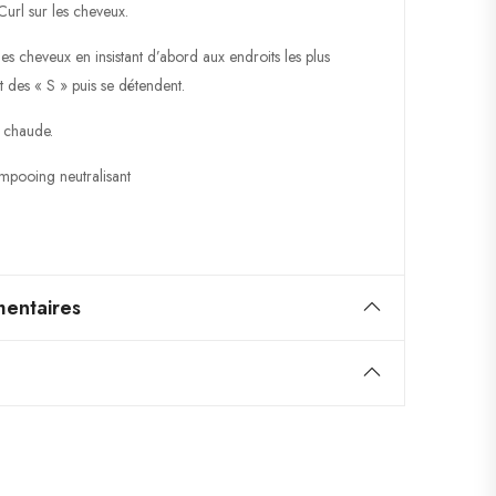
url sur les cheveux.
les cheveux en insistant d’abord aux endroits les plus
nt des « S » puis se détendent.
 chaude.
mpooing neutralisant
entaires