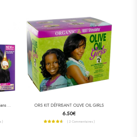
Dark And Lovely – Kit Défrisant Sans Soude Soin Démêlant Intense Plus Au Beurre De Karité
ORS KIT DÉFRISANT OLIVE OIL GIRLS
6.50
€
 )
( 2 Commentaires )