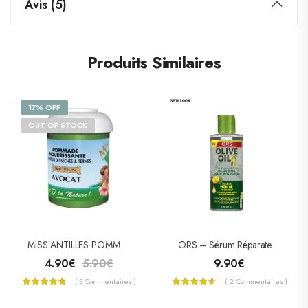
Avis (5)
Produits Similaires
17% OFF
OUT OF STOCK
MISS ANTILLES POMMADE CAPILLAIRE À L’AVOCAT 125ML
ORS – Sérum Réparateur À L’huile D’olive
4.90
€
5.90
€
9.90
€
( 3 Commentaires )
( 2 Commentaires )