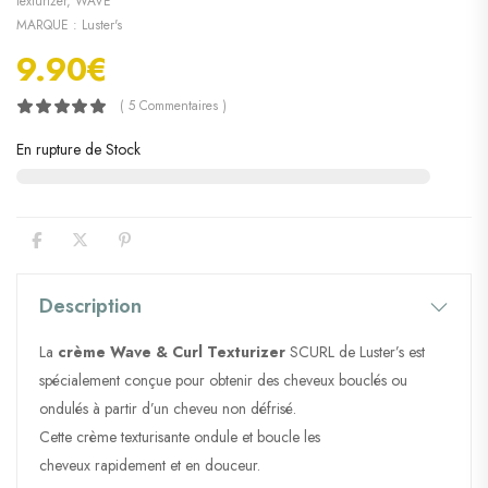
texturizer
,
WAVE
MARQUE :
Luster's
9.90
€
( 5 Commentaires )
En rupture de Stock
Description
La
crème Wave & Curl Texturizer
SCURL de Luster’s est
spécialement conçue pour obtenir des cheveux bouclés ou
ondulés à partir d’un cheveu non défrisé.
Cette crème texturisante ondule et boucle les
cheveux rapidement et en douceur.