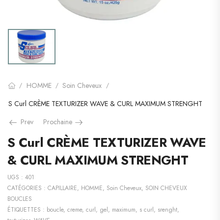
HOMME
Soin Cheveux
/
/
/
S Curl CRÈME TEXTURIZER WAVE & CURL MAXIMUM STRENGHT
Prev
Prochaine
S Curl CRÈME TEXTURIZER WAVE
& CURL MAXIMUM STRENGHT
UGS :
401
CATÉGORIES :
CAPILLAIRE
,
HOMME
,
Soin Cheveux
,
SOIN CHEVEUX
BOUCLES
ÉTIQUETTES :
boucle
,
creme
,
curl
,
gel
,
maximum
,
s curl
,
srenght
,