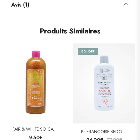
Avis (1)
Produits Similaires
8% OFF
FAIR & WHITE SO CARROT EXFOLIANT Gel Douche Gommage Éclat 940ml
Pr. FRANÇOISE BEDON LAIT ÉCLAIRCISSANT « CAROTTE » 500ml
9.50
€