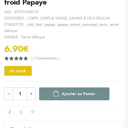
froid Papaye
UGS :
8717931607131
CATÉGORIES :
CORPS
,
CORPS & VISAGE
,
SAVONS & GELS DOUCHE
ÉTIQUETTES :
cold
,
froid
,
papaya
,
papaye
,
préssé
,
processed
,
savon
,
secret
d'afrique
MARQUE :
Secret d'Afrique
6.90
€
( 1 Commentaires )
En stock
Ajouter au Panier