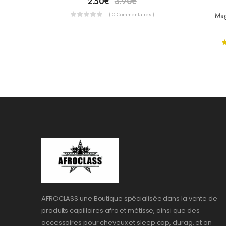
2.50
€
3.90
€
( 0 Commentaires )
Mag
AFROCLASS une Boutique spécialisée dans la vente de
produits capillaires afro et métisse, ainsi que des
accessoires pour cheveux et sleep cap, durag, et on