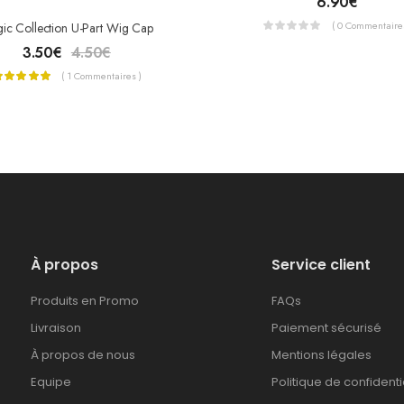
6.90
€
( 0 Commentaires
ic Collection U-Part Wig Cap
3.50
€
4.50
€
( 1 Commentaires )
À propos
Service client
Produits en Promo
FAQs
Livraison
Paiement sécurisé
À propos de nous
Mentions légales
Equipe
Politique de confidenti