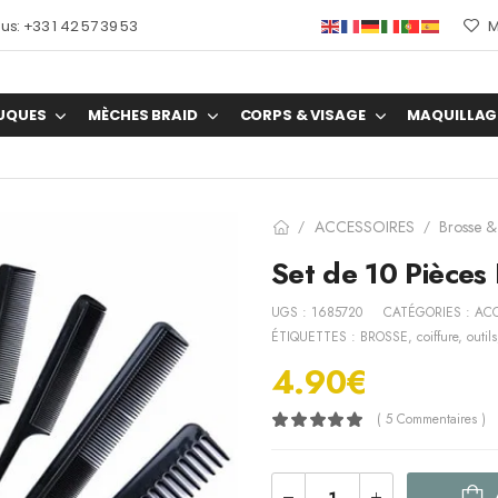
s: +33 1 42 57 39 53
M
UQUES
MÈCHES BRAID
CORPS & VISAGE
MAQUILLAG
ACCESSOIRES
Brosse &
/
/
Set de 10 Pièces
UGS :
1685720
CATÉGORIES :
ACC
ÉTIQUETTES :
BROSSE
,
coiffure
,
outils
4.90
€
( 5 Commentaires )