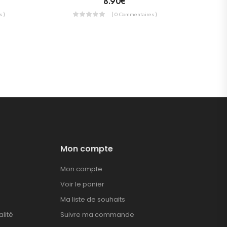
8.90
€
 )
( 0 Commentaires )
Mon compte
Mon compte
Voir le panier
Ma liste de souhaits
alité
Suivre ma commande