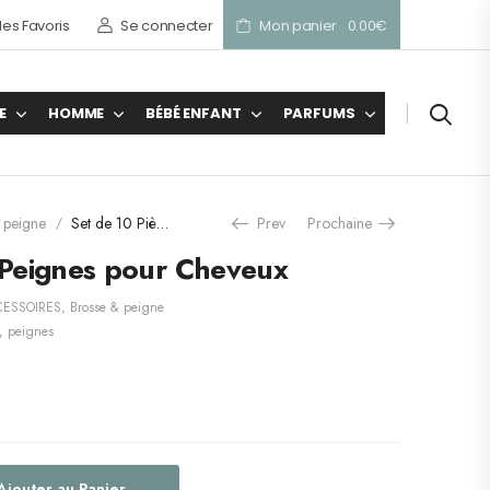
es Favoris
Se connecter
Mon panier
0.00
€
E
HOMME
BÉBÉ ENFANT
PARFUMS
 peigne
Set de 10 Pièces Peignes pour Cheveux
Prev
Prochaine
/
 Peignes pour Cheveux
ESSOIRES
,
Brosse & peigne
,
peignes
Ajouter au Panier