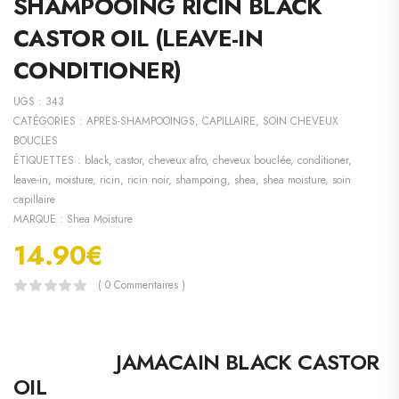
SHAMPOOING RICIN BLACK
CASTOR OIL (LEAVE-IN
CONDITIONER)
UGS :
343
CATÉGORIES :
APRES-SHAMPOOINGS
,
CAPILLAIRE
,
SOIN CHEVEUX
BOUCLES
ÉTIQUETTES :
black
,
castor
,
cheveux afro
,
cheveux bouclée
,
conditioner
,
leave-in
,
moisture
,
ricin
,
ricin noir
,
shampoing
,
shea
,
shea moisture
,
soin
capillaire
MARQUE :
Shea Moisture
14.90
€
( 0 Commentaires )
JAMACAIN BLACK CASTOR
OIL