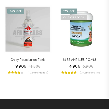
14% OFF
17% OFF
OUT OF STOCK
Crazy Pouss Lotion Tonic
MISS ANTILLES POMMADE CAPILLAIRE À L’AVOCAT 125ML
9.90
€
11.50
€
4.90
€
5.90
€
( 1 Commentaires )
( 3 Commentaires )