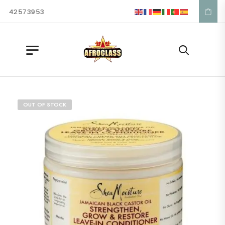
1 42 57 39 53
OUT OF STOCK