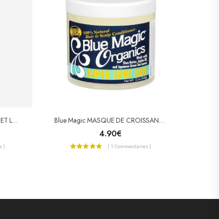
CANTU GEL POUR TORSADES ET LOCKS KARITE (TWIST & LOCK)
Blue Magic MASQUE DE CROISSANCE SUPER SURE GRO
4.90
€
 )
( 1 Commentaires )