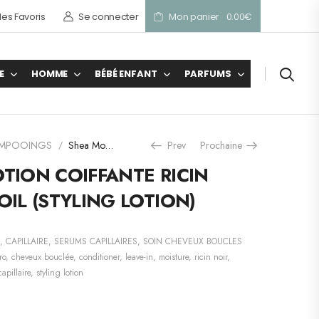
es Favoris
Se connecter
Mon panier
0.00
€
E
HOMME
BÉBÉ ENFANT
PARFUMS
AMPOOINGS
Shea Moisture LOTION COIFFANTE RICIN BLACK CASTOR OIL (STYLING LOTION)
Prev
Prochaine
/
LOTION COIFFANTE RICIN
IL (STYLING LOTION)
,
CAPILLAIRE
,
SERUMS CAPILLAIRES
,
SOIN CHEVEUX BOUCLES
ro
,
cheveux bouclée
,
conditioner
,
leave-in
,
moisture
,
ricin noir
,
capillaire
,
styling lotion