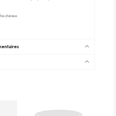
che-cheveux.
entaires