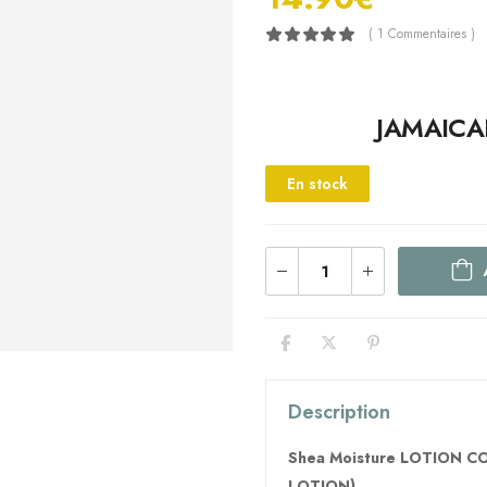
( 1 Commentaires )
JAMAICAN BL
En stock
Description
Shea Moisture LOTION C
LOTION)