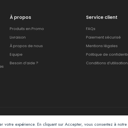
À propos
Service client
Produits en Promo
FAQs
Livraison
Paiement sécurisé
À propos de nous
Mentions légales
Equipe
Politique de confidenti
Besoin d’aide ?
Conditions d’utilisation
es
Afroclass eCommerce © 2026. All Rights Reserved
er votre expérience. En cliquant sur Accepter, vous consentez à notre 