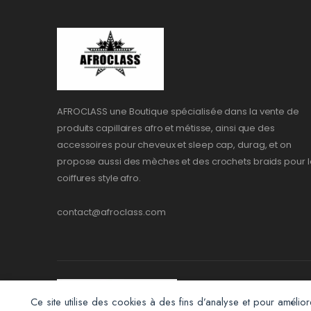
AFROCLASS une Boutique spécialisée dans la vente de
produits capillaires afro et métisse, ainsi que des
accessoires pour cheveux et sleep cap, durag, et on
propose aussi des mèches et des crochets braids pour l
coiffures style afro.
contact@afroclass.com
Ce site utilise des cookies à des fins d’analyse et pour amélior