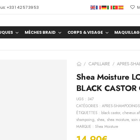
s: +33 1 42 57 39 53
M
UQUES
MÈCHES BRAID
CORPS & VISAGE
MAQUILLAG
CAPILLAIRE
APRES-SH
/
/
Shea Moisture 
BLACK CASTOR O
UGS :
347
CATÉGORIES :
APRES-SHAMPOOINGS
ÉTIQUETTES :
black castor
,
cheveux af
shampoing
,
shea
,
shea moisture
,
soin 
MARQUE :
Shea Moisture
14.90
€