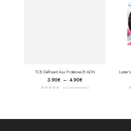
TCB Défrisant Aux Protéines Et ADN
3.90
€
–
4.90
€
( 0 Commentaires )