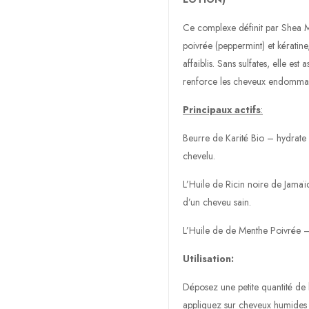
Ce complexe définit par Shea Moi
poivrée (peppermint) et kératine
affaiblis. Sans sulfates, elle e
renforce les cheveux endommagés
Principaux actifs
:
Beurre de Karité Bio – hydrate 
chevelu.
L’Huile de Ricin noire de Jamaï
d’un cheveu sain.
L’Huile de de Menthe Poivrée – 
Utilisation:
Déposez une petite quantité de l
appliquez sur cheveux humides