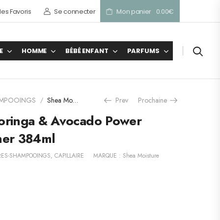
es Favoris
Se connecter
Mon panier
0.00
€
E
HOMME
BÉBÉ ENFANT
PARFUMS
AMPOOINGS
Shea Moisture Moringa & Avocado Power Greens Conditioner 384ml
Prev
Prochaine
/
oringa & Avocado Power
ner 384ml
RES-SHAMPOOINGS
,
CAPILLAIRE
MARQUE :
Shea Moisture