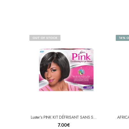
OUT OF STOCK
14% O
Luster’s PINK KIT DÉFRISANT SANS SOUDE SUPER
7.00
€