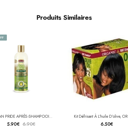
Produits Similaires
FF
AFRICAN PRIDE APRÈS-SHAMPOOING OLIVE MIRACLE 355ml
5.90
€
6.90
€
6.50
€