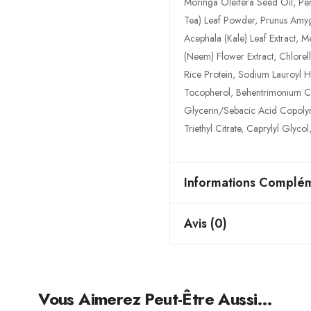
Moringa Oleifera Seed Oil, Per
Tea) Leaf Powder, Prunus Amyg
Acephala (Kale) Leaf Extract, M
(Neem) Flower Extract, Chlorel
Rice Protein, Sodium Lauroyl H
Tocopherol, Behentrimonium Ch
Glycerin/Sebacic Acid Copolyme
Triethyl Citrate, Caprylyl Glyco
Informations Complém
Avis (0)
Vous Aimerez Peut-Être Aussi…