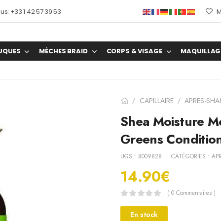
s: +33 1 42 57 39 53
M
UQUES
MÈCHES BRAID
CORPS & VISAGE
MAQUILLAG
CAPILLAIRE
APRES-SH
/
/
Shea Moisture M
Greens Conditio
UGS :
8009828
CATÉGORIES :
AP
14.90
€
( 0 Commentaires )
En stock