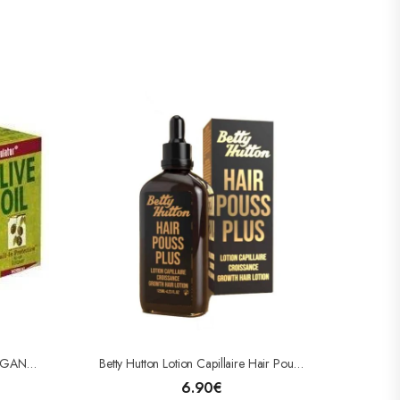
Kit Défrisant À L’huile D’olive, ORGANIC ROOT STIMULATOR
Betty Hutton Lotion Capillaire Hair Pouss Plus 100ml
6.90
€