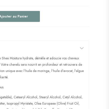
Ajouter au Panier
Shea Moisture hydrate, démêle et adoucie vos cheveux
. Votre chevelu sera nourrit en profondeur et retrouvera de
ion unique avec l’huile de moringa, l’huile d’avocat, l’algue
karité.
pus.
egetable), Cetearyl Alcohol, Stearyl Alcohol, Cetyl Alcohol,
ter, Isopropyl Myristate, Olea Europaea (Olive) Fruit Oil,