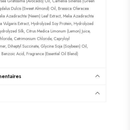
sea Gratissima (Avocado) Oil, Camellia Sinensis (Green
dalus Dulcis (Sweet Almond) Oil, Brassica Oleracea
elia Azadirachta (Neem) Leaf Extract, Melia Azadirachta
la Vulgaris Extract, Hydrolyzed Soy Protein, Hydrolyzed
ydrolyzed Silk, Citrus Medica Limonum (Lemon) Juice,
loride, Cetrimonium Chloride, Capryloyl
r, Diheptyl Succinate, Glycine Soja (Soybean) Oil,
l, Benzoic Acid, Fragrance (Essential Oil Blend)
entaires