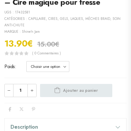
– Cire magique pour tresse
UGS :
17432581
CATÉGORIES :
CAPILLAIRE
,
CIRES, GELS, LAQUES
,
MÈCHES BRAID
,
SOIN
ANTI-CHUTE
MARQUE :
Shine'n Jam
13.90
€
15.00
€
( 0 Commentaires )
Poids
Ajouter au panier
Description