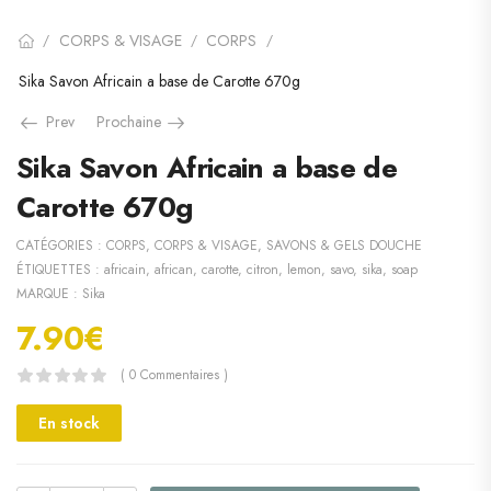
CORPS & VISAGE
CORPS
/
/
/
Sika Savon Africain a base de Carotte 670g
Prev
Prochaine
Sika Savon Africain a base de
Carotte 670g
CATÉGORIES :
CORPS
,
CORPS & VISAGE
,
SAVONS & GELS DOUCHE
ÉTIQUETTES :
africain
,
african
,
carotte
,
citron
,
lemon
,
savo
,
sika
,
soap
MARQUE :
Sika
7.90
€
( 0 Commentaires )
En stock