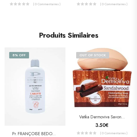
( 0 Commentaires )
( 0 Commentaires )
Produits Similaires
8% OFF
OUT OF STOCK
Vatika Dermoviva Savon De Bois De Santal (Santalwood) 115g
3.50
€
Pr. FRANÇOISE BEDON LAIT ÉCLAIRCISSANT « CAROTTE » 500ml
( 0 Commentaires )