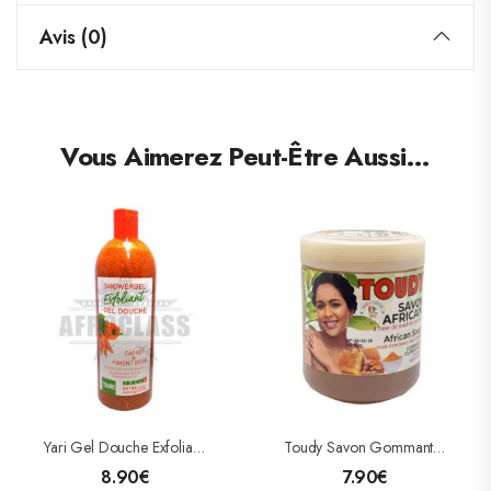
Avis (0)
Vous Aimerez Peut-Être Aussi…
Yari Gel Douche Exfoliant Carotte/ Piment Doux 1000 ML
Toudy Savon Gommant Clarifiant 670g
8.90
€
7.90
€