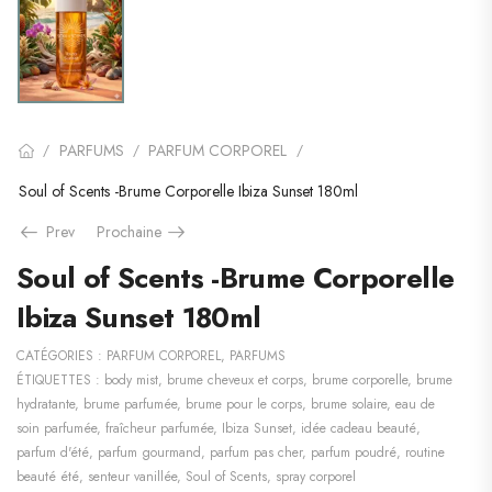
PARFUMS
PARFUM CORPOREL
/
/
/
Soul of Scents -Brume Corporelle Ibiza Sunset 180ml
Prev
Prochaine
Soul of Scents -Brume Corporelle
Ibiza Sunset 180ml
CATÉGORIES :
PARFUM CORPOREL
,
PARFUMS
ÉTIQUETTES :
body mist
,
brume cheveux et corps
,
brume corporelle
,
brume
hydratante
,
brume parfumée
,
brume pour le corps
,
brume solaire
,
eau de
soin parfumée
,
fraîcheur parfumée
,
Ibiza Sunset
,
idée cadeau beauté
,
parfum d'été
,
parfum gourmand
,
parfum pas cher
,
parfum poudré
,
routine
beauté été
,
senteur vanillée
,
Soul of Scents
,
spray corporel