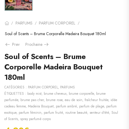
PARFUMS
PARFUM CORPOREL
/
/
/
Soul of Scents – Brume Corporelle Madeira Bouquet 180ml
Prev
Prochaine
Soul of Scents – Brume
Corporelle Madeira Bouquet
180ml
CATÉGORIES :
PARFUM CORPOREL
,
PARFUMS
ÉTIQUETTES :
body mist
,
brume cheveux
,
brume corporelle
,
brume
parfumée
,
brume pas cher
,
brume rose
,
eau de soin
,
fraîcheur fruitée
,
idée
cadeau femme
,
Madeira Bouquet
,
parfum ambré
,
parfum de plage
,
parfum
exotique
,
parfum féminin
,
parfum fruité
,
routine beauté
,
senteur d'été
,
Soul
of Scents
,
spray parfumé corps