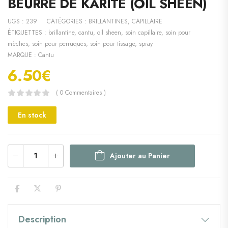
BEURRE DE KARITÉ (OIL SHEEN)
UGS :
239
CATÉGORIES :
BRILLANTINES
,
CAPILLAIRE
ÉTIQUETTES :
brillantine
,
cantu
,
oil sheen
,
soin capillaire
,
soin pour
mèches
,
soin pour perruques
,
soin pour tissage
,
spray
MARQUE :
Cantu
6.50
€
( 0 Commentaires )
En stock
Ajouter au Panier
Description