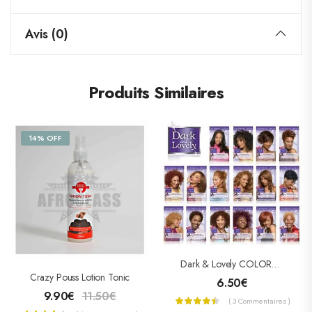
Avis (0)
Produits Similaires
14% OFF
Dark & Lovely COLORATION PERMANENTE « NUTRITIVE INTENSE »
Crazy Pouss Lotion Tonic
6.50
€
9.90
€
11.50
€
( 3 Commentaires )