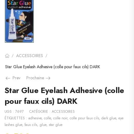
ACCESSOIRES
/
/
Star Glue Eyelash Adhesive (colle pour faux cils) DARK
Prev
Prochaine
Star Glue Eyelash Adhesive (colle
pour faux cils) DARK
UGS :
7697
CATÉGORIE :
ACCESSOIRES
ÉTIQUETTES :
adhesive
,
colle
,
colle noir
,
colle pour faux cils
,
dark glue
,
eye
lashes glue
,
faux cils
,
glue
,
star glue