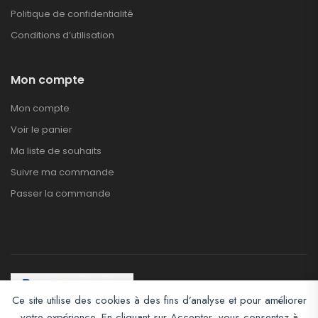
Politique de confidentialité
Conditions d’utilisation
Mon compte
Mon compte
Voir le panier
Ma liste de souhaits
Suivre ma commande
Passer la commande
Ce site utilise des cookies à des fins d’analyse et pour améliorer
votre expérience. En cliquant sur Accepter, vous consentez à