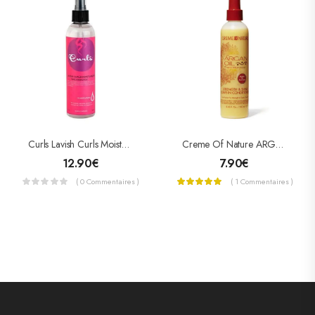
Curls Lavish Curls Moisturizer Spray 8oz
Creme Of Nature ARGAN OIL Strength & Shine Leave-In Conditioner Spray 250ml
12.90
€
7.90
€
( 0 Commentaires )
( 1 Commentaires )