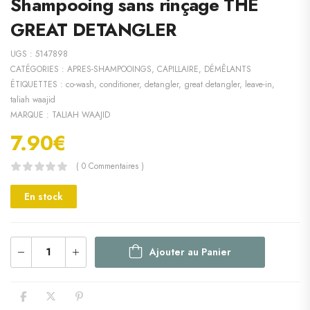
Shampooing sans rinçage THE
GREAT DETANGLER
UGS :
5147898
CATÉGORIES :
APRES-SHAMPOOINGS
,
CAPILLAIRE
,
DÉMÊLANTS
ÉTIQUETTES :
co-wash
,
conditioner
,
detangler
,
great detangler
,
leave-in
,
taliah waajid
MARQUE :
TALIAH WAAJID
7.90
€
( 0 Commentaires )
En stock
Ajouter au Panier