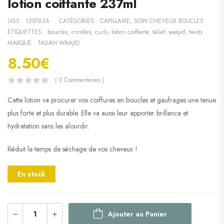
lotion coiffante 237ml
UGS :
1207636
CATÉGORIES :
CAPILLAIRE
,
SOIN CHEVEUX BOUCLES
ÉTIQUETTES :
boucles
,
crinkles
,
curls
,
lotion coiffante
,
taliah waajid
,
twists
MARQUE :
TALIAH WAAJID
8.50
€
( 0 Commentaires )
Cette lotion va procurer vos coiffures en boucles et gaufrages une tenue
plus forte et plus durable. Elle va aussi leur apporter brillance et
hydratation sans les alourdir.
Réduit le temps de séchage de vos cheveux !
En stock
Ajouter au Panier