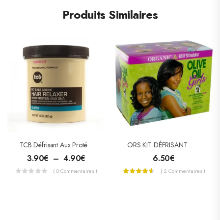
Produits Similaires
TCB Défrisant Aux Protéines Et ADN
ORS KIT DÉFRISANT OLIVE OIL GIRLS
3.90
€
–
4.90
€
6.50
€
( 0 Commentaires )
( 2 Commentaires )