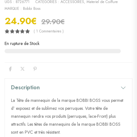
UGS :
8726771
CATÉGORIES :
ACCESSOIRES
,
Materiel de Coiffure
MARQUE :
Bobbi Boss
24.90
€
29.90
€
( 1 Commentaires )
En rupture de Stock
Description
La Tête de mannequin de la marque BOBBI BOSS vous permet
d’ exposez et de sublimez vos perruques. Votre tête de
mannequin rendra vos produits (perruques, lace-Front) plus
attractifs. Les tètes de mannequins de la marque BOBBI BOSS
sont en PVC et très résistant.