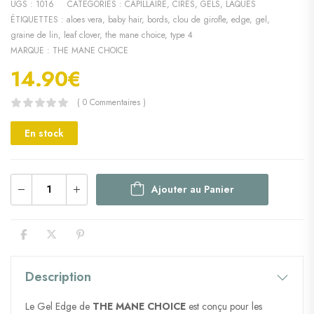
UGS :
1016
CATÉGORIES :
CAPILLAIRE
,
CIRES, GELS, LAQUES
ÉTIQUETTES :
aloes vera
,
baby hair
,
bords
,
clou de girofle
,
edge
,
gel
,
graine de lin
,
leaf clover
,
the mane choice
,
type 4
MARQUE :
THE MANE CHOICE
14.90
€
( 0 Commentaires )
En stock
Ajouter au Panier
Description
Le Gel Edge de
THE MANE CHOICE
est conçu pour les