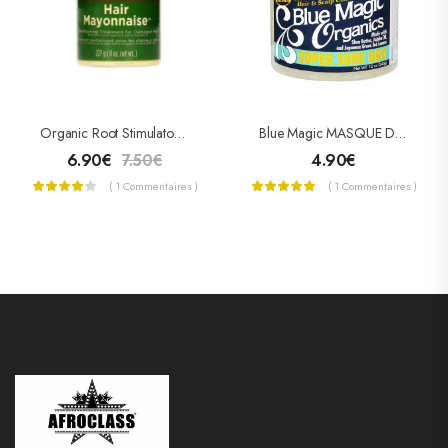
Organic Root Stimulator Traitement Hair Mayonnaise 227g
Blue Magic MASQUE DE CROISSANCE SUPER SURE GRO
6.90
€
7.50
€
4.90
€
( 1 Commentaires )
( 1 Commentaires )