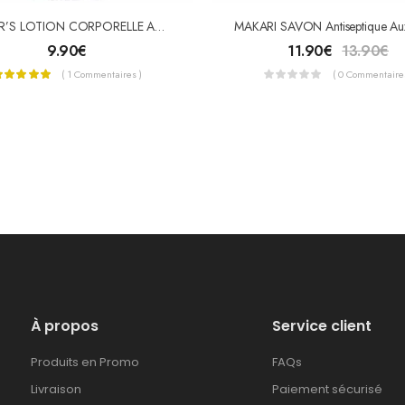
PALMER’S LOTION CORPORELLE AU BEURRE DE CACAO 400ML
9.90
€
11.90
€
13.90
€
( 1 Commentaires )
( 0 Commentaires
À propos
Service client
Produits en Promo
FAQs
Livraison
Paiement sécurisé