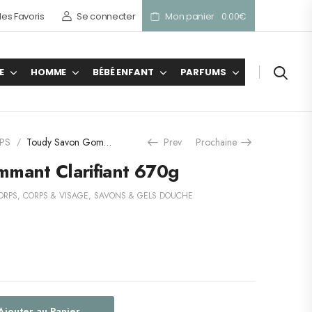
es Favoris
Se connecter
Mon panier
0.00
€
E
HOMME
BÉBÉ ENFANT
PARFUMS
PS
Toudy Savon Gommant Clarifiant 670g
Prev
Prochaine
/
mant Clarifiant 670g
ORPS
,
CORPS & VISAGE
,
SAVONS & GELS DOUCHE
Ajouter au Panier