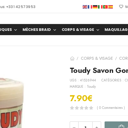
s: +33 1 42 57 39 53
M
UQUES
MÈCHES BRAID
CORPS & VISAGE
MAQUILLAG
CORPS & VISAGE
COR
/
/
Toudy Savon Gom
UGS :
41526944
CATÉGORIES :
C
MARQUE :
Toudy
7.90
€
( 0 Commentaires )