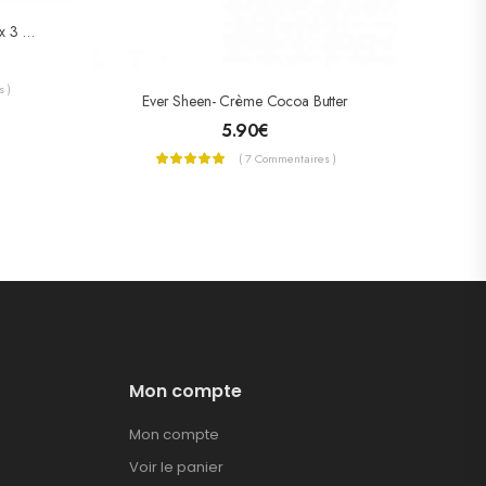
MAKARI SAVON Antiseptique Aux 3 Huiles Essentielles 200g
 )
Ever Sheen- Crème Cocoa Butter
5.90
€
( 7 Commentaires )
Mon compte
Mon compte
Voir le panier