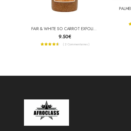
FAIR & WHITE SO CARROT EXFOLIANT Gel Douche Gommage Éclat 940ml
9.50
€
( 2 Commentaires )