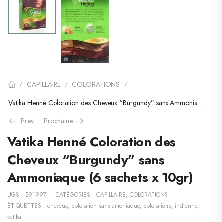
CAPILLAIRE
COLORATIONS
/
/
/
Vatika Henné Coloration des Cheveux “Burgundy” sans Ammoniaque (6 sachets x 10gr)
Prev
Prochaine
Vatika Henné Coloration des
Cheveux “Burgundy” sans
Ammoniaque (6 sachets x 10gr)
UGS :
591997
CATÉGORIES :
CAPILLAIRE
,
COLORATIONS
ÉTIQUETTES :
cheveux
,
coloration sans amoniaque
,
colorations
,
indienne
,
vatika