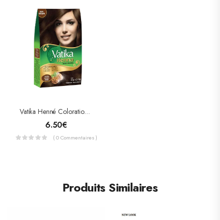
Vatika Henné Coloration Des Cheveux « Dark Brown » Sans Ammoniaque (6 Sachets X 10gr)
6.50
€
( 0 Commentaires )
Produits Similaires