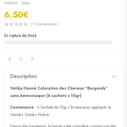
MARQUE :
Vatika
6.50
€
( 0 Commentaires )
En rupture de Stock
Description
Vatika Henné Coloration des Cheveux “Burgundy”
sans Ammoniaque (6 sachets x 10gr)
Contenance
: 6 Sachets de 10g + Brosse pour appliquer le
Henné+ Gants+ Notice
Depuis très longtemps, le henné a été considéré comme une des