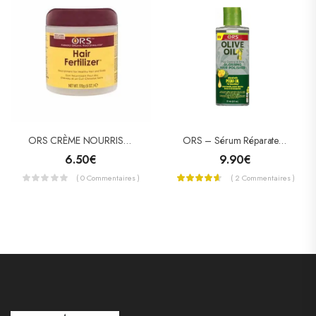
ORS CRÈME NOURRISSANTE HAIR FERTILIZER
ORS – Sérum Réparateur À L’huile D’olive
6.50
€
9.90
€
( 0 Commentaires )
( 2 Commentaires )