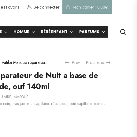
es Favoris
Se connecter
Mon panier
0.00
€
E
HOMME
BÉBÉ ENFANT
PARFUMS
Vatika Masque réparateur de Nuit a base de Ricin, Miel, Amande, ouf 140ml
Prev
Prochaine
parateur de Nuit a base de
nde, ouf 140ml
ILLAIRE
,
MASQUE
e ricin
,
masque
,
miel capillaire
,
réparateur
,
soin capillaire
,
soin de