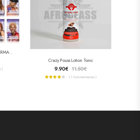
Dark & Lovely COLORATION PERMANENTE « NUTRITIVE INTENSE »
Crazy Pouss Lotion Tonic
9.90
€
11.50
€
 )
( 1 Commentaires )