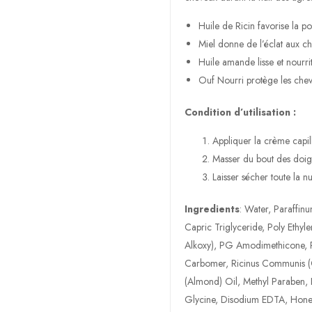
Huile de Ricin favorise la 
Miel donne de l’éclat aux c
Huile amande lisse et nourri
Ouf Nourri protège les che
Condition d’utilisation :
Appliquer la crème capil
Masser du bout des doig
Laisser sécher toute la nu
Ingredients
: Water, Paraffin
Capric Triglyceride, Poly Ethy
Alkoxy), PG Amodimethicone, P
Carbomer, Ricinus Communis (C
(Almond) Oil, Methyl Paraben, 
Glycine, Disodium EDTA, Honey