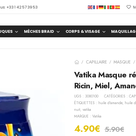
s: +33 1 42 57 39 53
M
UQUES
MÈCHES BRAID
CORPS & VISAGE
MAQUILLAG
CAPILLAIRE
MASQUE
/
/
/
Vatika Masque ré
Ricin, Miel, Ama
UGS :
3080100
CATÉGORIES :
CAP
ÉTIQUETTES :
huile d'amande
,
huile d
nuit
,
vatika
MARQUE :
Vatika
4.90
€
5.90
€