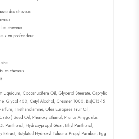
pousse des cheveux
heveux
t les cheveux
veux en profondeur
laire
ts les cheveux
it
um Liquidum, Cocosnucifera Oil, Glycerol Stearate, Caprylic
lene, Glycol 400, Cetyl Alcohol, Cresmer 1000, Bis(C13-15
arfum, Triethanolamine, Olea Europaea Fruit Oil,
astor) Seed Oil, Phenoxy Ethanol, Prunus Amygdalus
DL Panthenol, Hydroxypropyl Guar, Ethyl Panthenol,
 Extract, Butylated Hydroxyl Toluene, Propyl Paraben, Egg