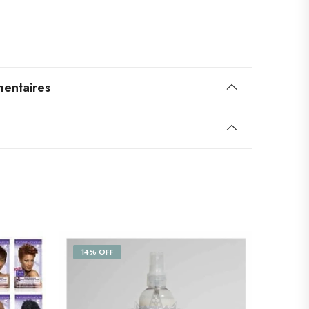
entaires
14% OFF