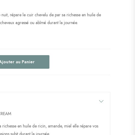
nuit, répare le cuir chevelu de par sa richesse en huile de
s cheveux agressé ou abîmé durant la journée.
Ajouter au Panier
 CREAM
a richesse en huile de ricin, amande, miel elle répare vos
sions subit durant la journée.