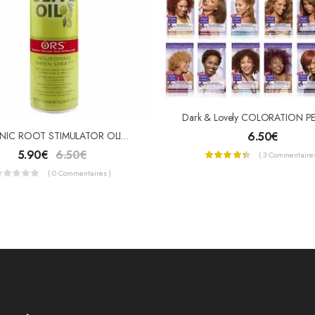
6.50
€
ORGANIC ROOT STIMULATOR OLIVE OIL NOURISHING SHEEN SPRAY
5.90
€
6.50
€
( 3 Commentaires
( 0 Commentaires )