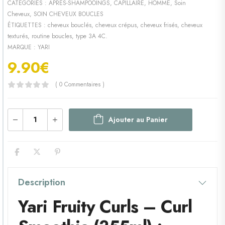
CATÉGORIES :
APRES-SHAMPOOINGS
,
CAPILLAIRE
,
HOMME
,
Soin
Cheveux
,
SOIN CHEVEUX BOUCLES
ÉTIQUETTES :
cheveux bouclés
,
cheveux crépus
,
cheveux frisés
,
cheveux
texturés
,
routine boucles
,
type 3A 4C.
MARQUE :
YARI
9.90
€
( 0 Commentaires )
Ajouter au Panier
Description
Yari Fruity Curls – Curl