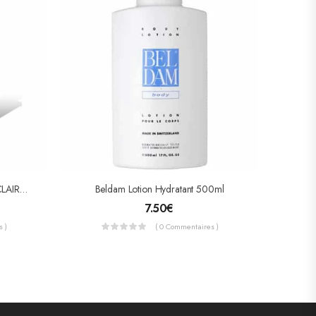
OPALYA HUILE DE CAROTTE ÉCLAIRCISSANTE 100ml
Beldam Lotion Hydratant 500ml
7.50
€
 )
( 0 Commentaires )