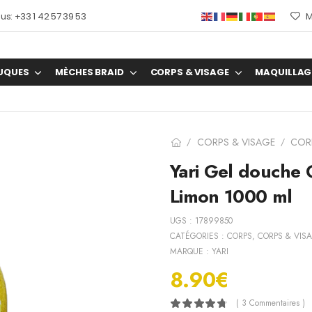
s: +33 1 42 57 39 53
M
UQUES
MÈCHES BRAID
CORPS & VISAGE
MAQUILLAG
CORPS & VISAGE
COR
/
/
Yari Gel douche 
Limon 1000 ml
UGS :
17899850
CATÉGORIES :
CORPS
,
CORPS & VIS
MARQUE :
YARI
8.90
€
( 3 Commentaires )