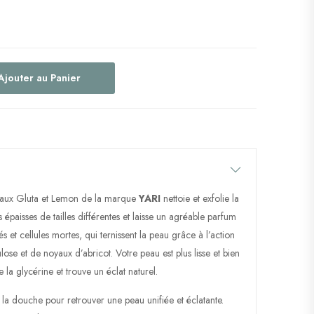
Ajouter au Panier
aux Gluta et Lemon de la marque
YARI
nettoie et exfolie la
 épaisses de tailles différentes et laisse un agréable parfum
tés et cellules mortes, qui ternissent la peau grâce à l’action
lose et de noyaux d’abricot. Votre peau est plus lisse et bien
la glycérine et trouve un éclat naturel.
s la douche pour retrouver une peau unifiée et éclatante.