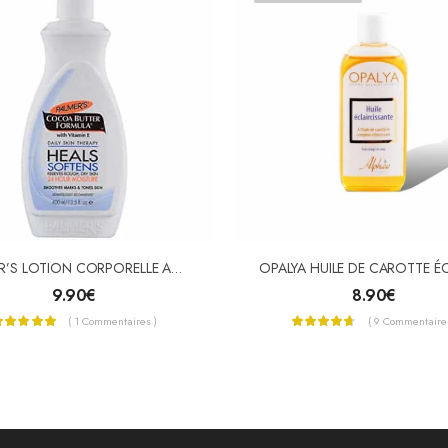
PALMER’S LOTION CORPORELLE AU BEURRE DE CACAO 400ML
9.90
€
8.90
€
( 1 Commentaires )
( 9 Commentaires