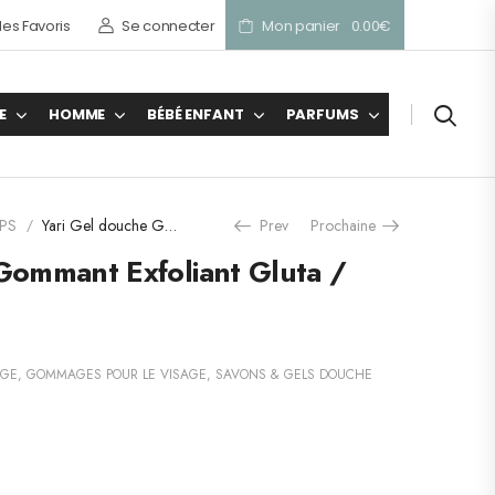
es Favoris
Se connecter
Mon panier
0.00
€
E
HOMME
BÉBÉ ENFANT
PARFUMS
PS
Yari Gel douche Gommant Exfoliant Gluta / Limon 1000 ml
Prev
Prochaine
/
Gommant Exfoliant Gluta /
AGE
,
GOMMAGES POUR LE VISAGE
,
SAVONS & GELS DOUCHE