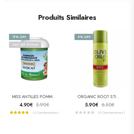
Produits Similaires
17% OFF
9% OFF
OUT OF STOCK
MISS ANTILLES POMMADE CAPILLAIRE À L’AVOCAT 125ML
ORGANIC ROOT STIMULATOR OLIVE OIL NOURISHING SHEEN SPRAY
4.90
€
5.90
€
5.90
€
6.50
€
( 3 Commentaires )
( 0 Commentaires )