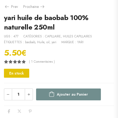
Prev
Prochaine
yari huile de baobab 100%
naturelle 250ml
UGS :
477
CATÉGORIES :
CAPILLAIRE
,
HUILES CAPILLAIRES
ÉTIQUETTES :
baobab
,
Huile
,
oil
,
yari
MARQUE :
YARI
5.50
€
( 1 Commentaires )
En stock
Ajouter au Panier