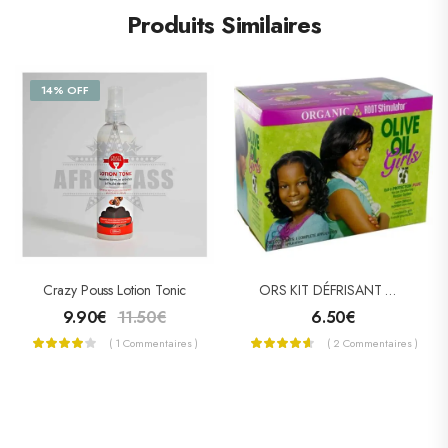
Produits Similaires
14% OFF
Crazy Pouss Lotion Tonic
ORS KIT DÉFRISANT OLIVE OIL GIRLS
9.90
€
11.50
€
6.50
€
( 1 Commentaires )
( 2 Commentaires )