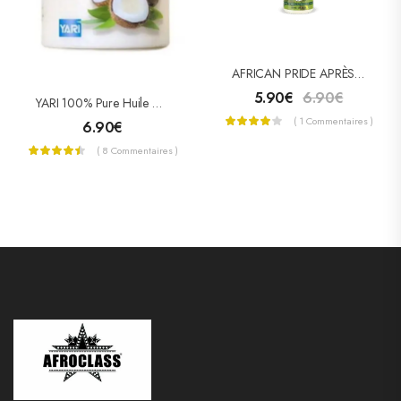
AFRICAN PRIDE APRÈS-SHAMPOOING OLIVE MIRACLE 355ml
5.90
€
6.90
€
YARI 100% Pure Huile De Coco 500ml « Pot »
( 1 Commentaires )
6.90
€
( 8 Commentaires )