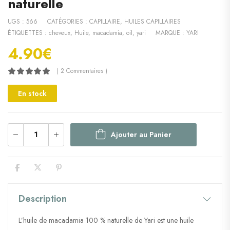
naturelle
UGS :
566
CATÉGORIES :
CAPILLAIRE
,
HUILES CAPILLAIRES
ÉTIQUETTES :
cheveux
,
Huile
,
macadamia
,
oil
,
yari
MARQUE :
YARI
4.90
€
( 2 Commentaires )
En stock
Ajouter au Panier
Description
L’huile de macadamia 100 % naturelle de Yari est une huile