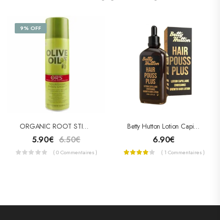
9% OFF
ORGANIC ROOT STIMULATOR OLIVE OIL NOURISHING SHEEN SPRAY
Betty Hutton Lotion Capillaire Hair Pouss Plus 100ml
5.90
€
6.50
€
6.90
€
( 0 Commentaires )
( 1 Commentaires )