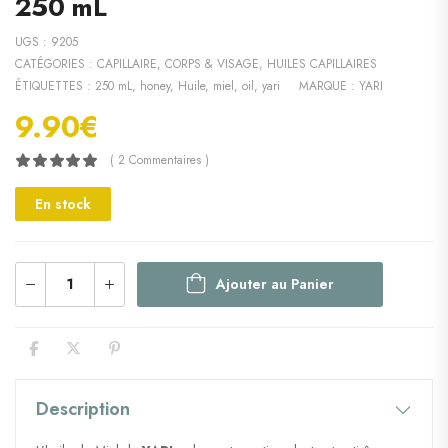
250 mL
UGS :
9205
CATÉGORIES :
CAPILLAIRE
,
CORPS & VISAGE
,
HUILES CAPILLAIRES
ÉTIQUETTES :
250 mL
,
honey
,
Huile
,
miel
,
oil
,
yari
MARQUE :
YARI
9.90
€
( 2 Commentaires )
En stock
Ajouter au Panier
Description