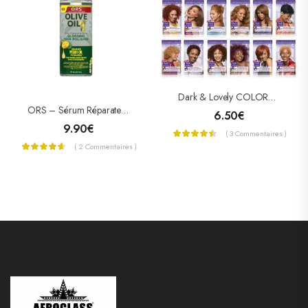
Dark & Lovely COLORATION PERMANENTE « NUTRITIVE INTENSE »
ORS – Sérum Réparateur À L’huile D’olive
6.50
€
9.90
€
( 3 Commentaires )
( 2 Commentaires )