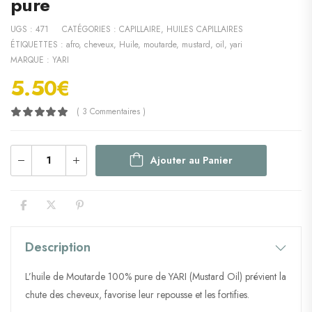
pure
UGS :
471
CATÉGORIES :
CAPILLAIRE
,
HUILES CAPILLAIRES
ÉTIQUETTES :
afro
,
cheveux
,
Huile
,
moutarde
,
mustard
,
oil
,
yari
MARQUE :
YARI
5.50
€
( 3 Commentaires )
Ajouter au Panier
Description
L’huile de Moutarde 100% pure de YARI (Mustard Oil) prévient la
chute des cheveux, favorise leur repousse et les fortifies.