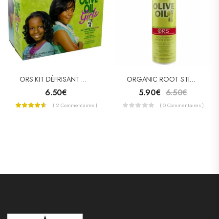
ORS KIT DÉFRISANT OLIVE OIL GIRLS
ORGANIC ROOT STIMULATOR OLIVE OIL NOURISHING SHEEN SPRAY
6.50
€
5.90
€
6.50
€
( 2 Commentaires )
( 0 Commentaires )