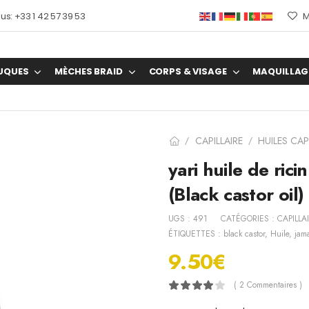
s: +33 1 42 57 39 53
M
UQUES
MÈCHES BRAID
CORPS & VISAGE
MAQUILLAG
CAPILLAIRE
HUILES CAP
/
/
yari huile de ric
(Black castor oil)
UGS :
491
CATÉGORIES :
CAPILLA
ÉTIQUETTES :
black castor
,
Huile
,
jam
9.50
€
( 2 Commentaires )