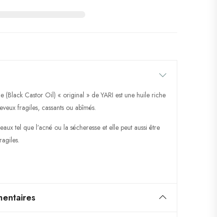
e (Black Castor Oil) « original » de YARI est une huile riche
cheveux fragiles, cassants ou abîmés.
aux tel que l’acné ou la sécheresse et elle peut aussi être
ragiles.
entaires