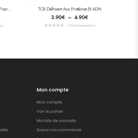
Bigen Hair Colour – Coloration Pour Cheveux
TCB Défrisant Aux Protéines Et ADN
3.90
€
–
4.90
€
 )
( 0 Commentaires )
Mon compte
Mon compte
Voir le panier
Ma liste de souhaits
alité
Suivre ma commande