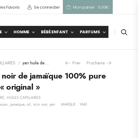
es Favoris
Se connecter
Mon panier
0.00
€
E
HOMME
BÉBÉ ENFANT
PARFUMS
ILLAIRES
yari huile de ricin noir de jamaïque 100% pure (Black castor oil) « original »
Prev
Prochaine
/
in noir de jamaïque 100% pure
 « original »
IRE
,
HUILES CAPILLAIRES
aican
,
jamaique
,
oil
,
ricin noir
,
yari
MARQUE :
YARI