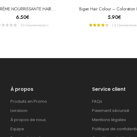
ORS CRÈME NOURRISSANTE HAIR FERTILIZER
6.50
€
5.90
€
( 0 Commentaires )
( 2 Commentaires
À propos
Service client
Produits en Promo
FAQs
Livraison
Paiement sécurisé
À propos de nous
Mentions légales
Equipe
Politique de confidenti