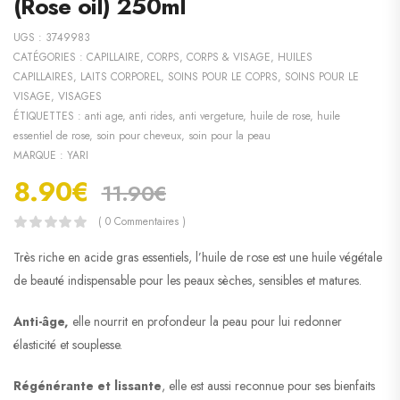
(Rose oil) 250ml
UGS :
3749983
CATÉGORIES :
CAPILLAIRE
,
CORPS
,
CORPS & VISAGE
,
HUILES
CAPILLAIRES
,
LAITS CORPOREL
,
SOINS POUR LE COPRS
,
SOINS POUR LE
VISAGE
,
VISAGES
ÉTIQUETTES :
anti age
,
anti rides
,
anti vergeture
,
huile de rose
,
huile
essentiel de rose
,
soin pour cheveux
,
soin pour la peau
MARQUE :
YARI
8.90
€
11.90
€
( 0 Commentaires )
Très riche en acide gras essentiels, l’huile de rose est une huile végétale
de beauté indispensable pour les peaux sèches, sensibles et matures.
Anti-âge,
elle nourrit en profondeur la peau pour lui redonner
élasticité et souplesse.
Régénérante et lissante
, elle est aussi reconnue pour ses bienfaits