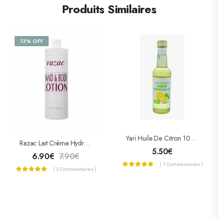
Produits Similaires
13% OFF
Yari Huile De Citron 100% Naturelle 250 ML
Razac Lait Crème Hydratant
5.50
€
6.90
€
7.90
€
( 1 Commentaires )
( 3 Commentaires )