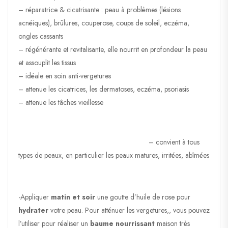
– réparatrice & cicatrisante : peau à problèmes (lésions
acnéiques), brûlures, couperose, coups de soleil, eczéma,
ongles cassants
– régénérante et revitalisante, elle nourrit en profondeur la peau
et assouplit les tissus
– idéale en soin anti-vergetures
– attenue les cicatrices, les dermatoses, eczéma, psoriasis
– attenue les tâches vieillesse
– convient à tous
types de peaux, en particulier les peaux matures, irritées, abîmées
-Appliquer
matin et soir
une goutte d’huile de rose pour
hydrater
votre peau. Pour atténuer les vergetures,, vous pouvez
l’utiliser pour réaliser un
baume nourrissant
maison très